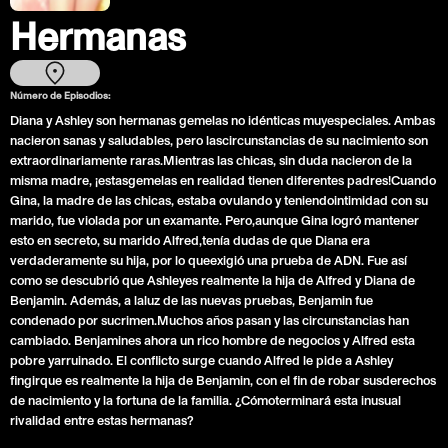
Hermanas
Número de Episodios:
Diana y Ashley son hermanas gemelas no idénticas muyespeciales. Ambas
nacieron sanas y saludables, pero lascircunstancias de su nacimiento son
extraordinariamente raras.Mientras las chicas, sin duda nacieron de la
misma madre, ¡estasgemelas en realidad tienen diferentes padres!Cuando
Gina, la madre de las chicas, estaba ovulando y teniendointimidad con su
marido, fue violada por un examante. Pero,aunque Gina logró mantener
esto en secreto, su marido Alfred,tenía dudas de que Diana era
verdaderamente su hija, por lo queexigió una prueba de ADN. Fue así
como se descubrió que Ashleyes realmente la hija de Alfred y Diana de
Benjamin. Además, a laluz de las nuevas pruebas, Benjamin fue
condenado por sucrimen.Muchos años pasan y las circunstancias han
cambiado. Benjamines ahora un rico hombre de negocios y Alfred esta
pobre yarruinado. El conflicto surge cuando Alfred le pide a Ashley
fingirque es realmente la hija de Benjamin, con el fin de robar susderechos
de nacimiento y la fortuna de la familia. ¿Cómoterminará esta inusual
rivalidad entre estas hermanas?