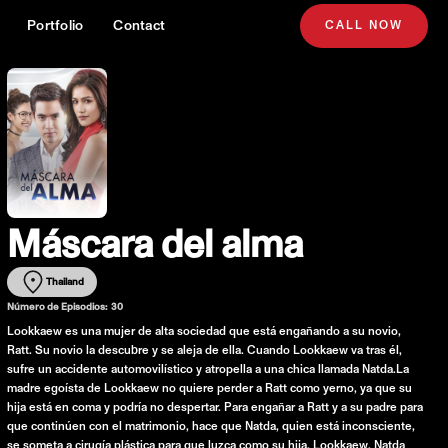
Portfolio
Contact
CALL NOW
Máscara del alma
Thailand
Número de Episodios:
30
Lookkaew es una mujer de alta sociedad que está engañando a su novio,
Ratt. Su novio la descubre y se aleja de ella. Cuando Lookkaew va tras él,
sufre un accidente automovilístico y atropella a una chica llamada Natda.La
madre egoísta de Lookkaew no quiere perder a Ratt como yerno, ya que su
hija está en coma y podría no despertar. Para engañar a Ratt y a su padre para
que continúen con el matrimonio, hace que Natda, quien está inconsciente,
se someta a cirugía plástica para que luzca como su hija, Lookkaew. Natda