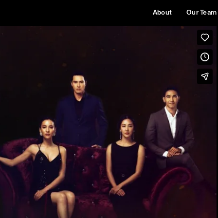
About
Our Team